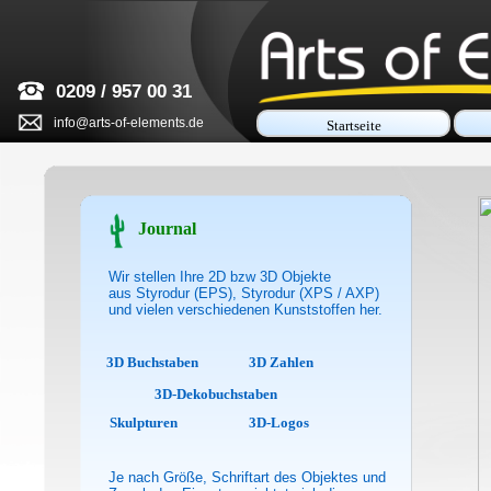
0209 / 957 00 31
info@arts-of-elements.de
Startseite
Journal
Wir stellen Ihre 2D bzw 3D Objekte
aus Styrodur (EPS), Styrodur (XPS / AXP)
und vielen verschiedenen Kunststoffen her.
3D Buchstaben
3D Zahlen
3D-Dekobuchstaben
Skulpturen
3D-Logos
Je nach Größe, Schriftart des Objektes und