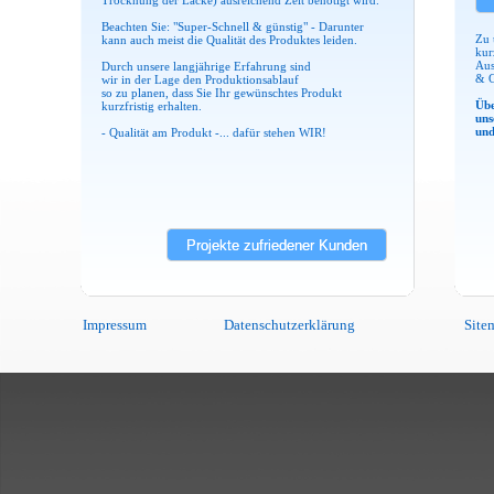
Trocknung der Lacke) ausreichend Zeit benötigt wird.
Beachten Sie: "Super-Schnell & günstig" - Darunter
Zu 
kann auch meist die Qualität des Produktes leiden.
kur
Aus
Durch unsere langjährige Erfahrung sind
& G
wir in der Lage den Produktionsablauf
so zu planen, dass Sie Ihr gewünschtes Produkt
Übe
kurzfristig erhalten.
uns
und
- Qualität am Produkt -... dafür stehen WIR!
Projekte zufriedener Kunden
Impressum
Datenschutzerklärung
Site