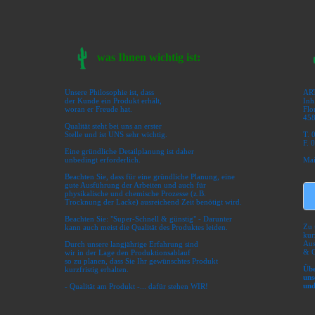
was Ihnen wichtig ist:
Unsere Philosophie ist, dass
AR
der Kunde ein Produkt erhält,
Inh
woran er Freude hat.
Flo
458
Qualität steht bei uns an erster
Stelle und ist UNS sehr wichtig.
T. 
F. 
Eine gründliche Detailplanung ist daher
unbedingt erforderlich.
Mai
Beachten Sie, dass für eine gründliche Planung, eine
gute Ausführung der Arbeiten und auch für
physikalische und chemische Prozesse (z.B.
Trocknung der Lacke) ausreichend Zeit benötigt wird.
Beachten Sie: "Super-Schnell & günstig" - Darunter
Zu 
kann auch meist die Qualität des Produktes leiden.
kur
Aus
Durch unsere langjährige Erfahrung sind
& G
wir in der Lage den Produktionsablauf
so zu planen, dass Sie Ihr gewünschtes Produkt
Übe
kurzfristig erhalten.
uns
und
- Qualität am Produkt -... dafür stehen WIR!